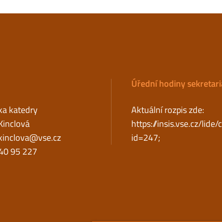
Úřední hodiny sekretari
ka katedry
Aktuální rozpis zde:
Kinclová
https://insis.vse.cz/lide/
kinclova@vse.cz
id=247;
2240 95 227