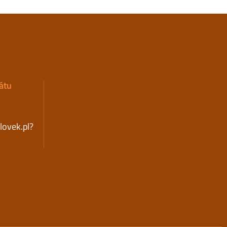
átu
clovek.pl?