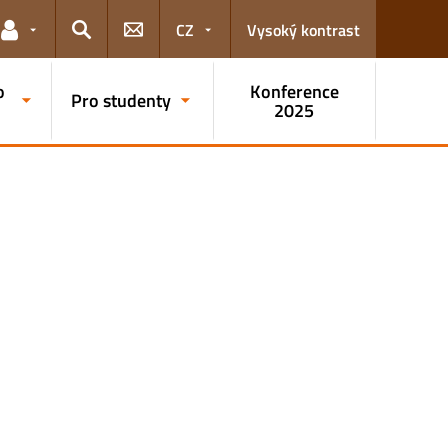
CZ
Vysoký kontrast
Odkazy pro uživatele
Hledat
o
Konference
Pro studenty
2025