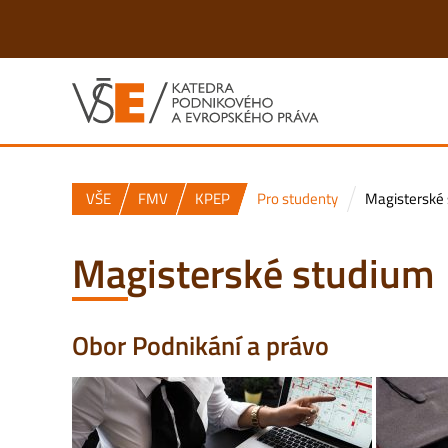
VŠE
FMV
KPEP
Pro studenty
Magisterské
Magisterské studium
Obor Podnikání a právo